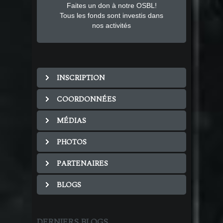
Faites un don à notre OSBL!
Tous les fonds sont investis dans
nos activités
INSCRIPTION
COORDONNÉES
MÉDIAS
PHOTOS
PARTENAIRES
BLOGS
DERNIERS BLOGS